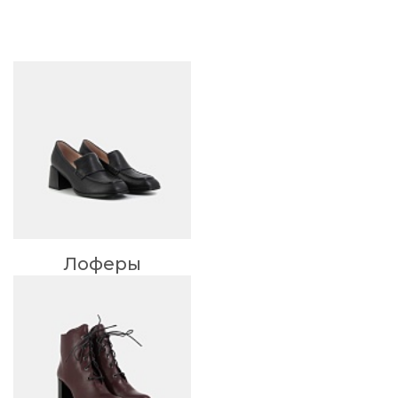
Л
Лоферы