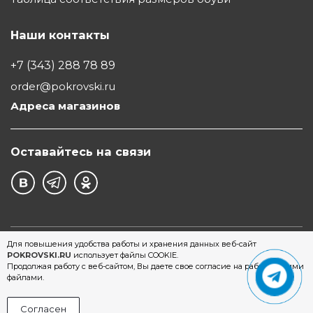
Наши контакты
+7 (343) 288 78 89
order@pokrovski.ru
Адреса магазинов
Оставайтесь на связи
©1997 - 2026 Обувной Дом "Покровский" - сеть
Для повышения удобства работы и хранения данных веб-сайт
POKROVSKI.RU
использует файлы COOKIE.
магазинов обуви в Екатеринбурге
Продолжая работу с веб-сайтом, Вы даете свое согласие на работу с этими
файлами.
Согласен