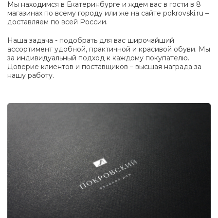
Мы находимся в Екатеринбурге и ждем вас в гости в 8
магазинах по всему городу или же на сайте pokrovski.ru –
доставляем по всей России.
Наша задача - подобрать для вас широчайший
ассортимент удобной, практичной и красивой обуви. Мы
за индивидуальный подход к каждому покупателю.
Доверие клиентов и поставщиков – высшая награда за
нашу работу.