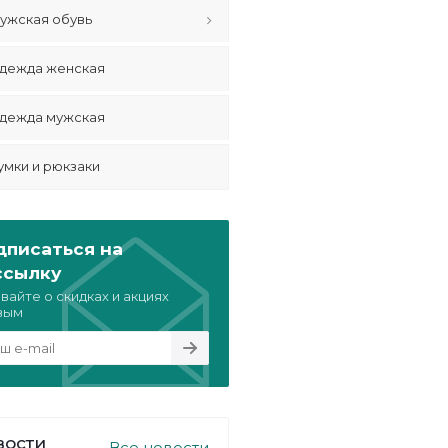
ужская обувь
дежда женская
дежда мужская
умки и рюкзаки
дписаться на
ссылку
вайте о скидках и акциях
вым
вости
Все новости