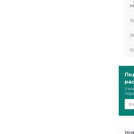
М
О
О
С
По
ра
Узна
пер
Но