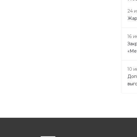
24 
Жар
16 
Зак
«Ме
10 
Доп
выг