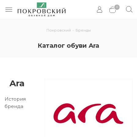
0
Покровский
-
Бренды
Каталог обуви Ara
Ara
История
бренда