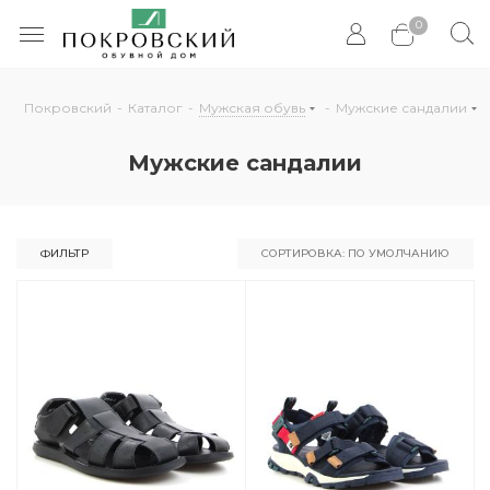
0
Покровский
-
Каталог
-
Мужская обувь
-
Мужские сандалии
Мужские сандалии
ФИЛЬТР
СОРТИРОВКА: ПО УМОЛЧАНИЮ
По умолчанию
По популярности
По цене