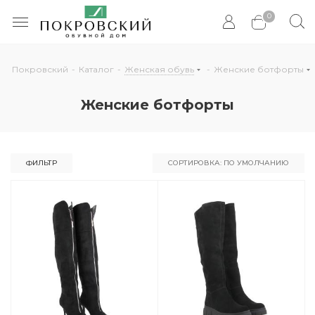
0
Покровский
-
Каталог
-
Женская обувь
-
Женские ботфорты
Женские ботфорты
ФИЛЬТР
СОРТИРОВКА: ПО УМОЛЧАНИЮ
По умолчанию
По популярности
По цене