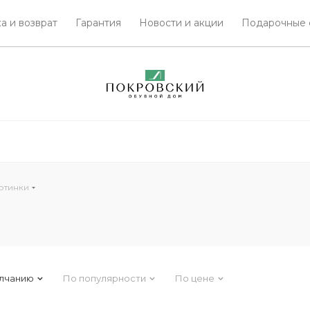
а и возврат
Гарантия
Новости и акции
Подарочные 
отинки
лчанию
По популярности
По цене