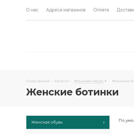
О нас
Адреса магазинов
Оплата
Доставк
Покровский
-
Каталог
-
Женская обувь
-
Женские б
Женские ботинки
По умо
Женская обувь