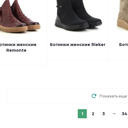
отинки женские
Ботинки женские Rieker
Бот
Remonte
Показать еще
1
2
3
34