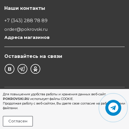
Наши контакты
+7 (343) 288 78 89
order@pokrovski.ru
Адреса магазинов
Оставайтесь на связи
©1997 - 2026 Обувной Дом "Покровский" - сеть
Для повышения удобства работы и хранения данных веб-сайт
POKROVSKI.RU
использует файлы COOKIE.
магазинов обуви в Екатеринбурге
Продолжая работу с веб-сайтом, Вы даете свое согласие на работу с этими
файлами.
Согласен