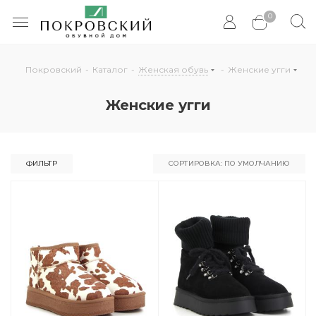
0
Покровский
-
Каталог
-
Женская обувь
-
Женские угги
Женские угги
ФИЛЬТР
СОРТИРОВКА: ПО УМОЛЧАНИЮ
По умолчанию
По популярности
По цене