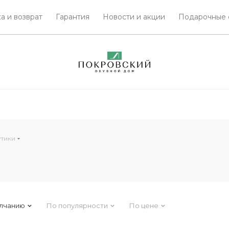
а и возврат
Гарантия
Новости и акции
Подарочные 
утики
лчанию
По популярности
По цене