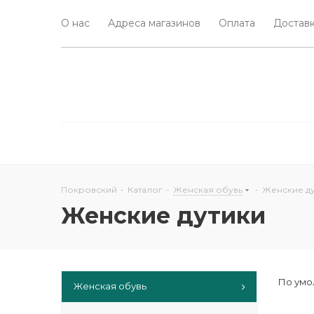
О нас
Адреса магазинов
Оплата
Доставк
Покровский
-
Каталог
-
Женская обувь
-
Женские д
Женские дутики
По умо
Женская обувь