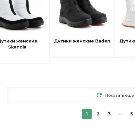
утики женские
Дутики женские Baden
Дутик
Skandia
Показать еще
1
2
3
5