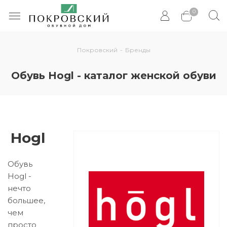
0
Покровский
-
Бренды
Обувь Hogl - каталог женской обуви
Hogl
Обувь
Hogl -
нечто
большее,
чем
просто