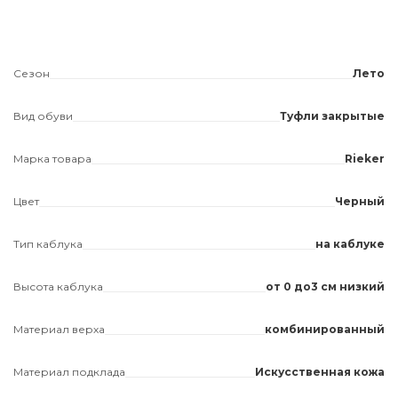
Сезон
Лето
Вид обуви
Туфли закрытые
Марка товара
Rieker
Цвет
Черный
Тип каблука
на каблуке
Высота каблука
от 0 до3 см низкий
Материал верха
комбинированный
Материал подклада
Искусственная кожа