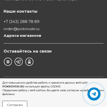
Наши контакты
+7 (343) 288 78 89
order@pokrovski.ru
Адреса магазинов
Оставайтесь на связи
©1997 - 2026 Обувной Дом "Покровский" - сеть
Для повышения удобства работы и хранения данных веб-сайт
POKROVSKI.RU
использует файлы COOKIE.
магазинов обуви в Екатеринбурге
Продолжая работу с веб-сайтом, Вы даете свое согласие на работу с этими
файлами.
Согласен