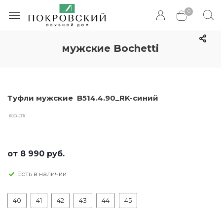
0
мужские Bochetti
Туфли мужские В514.4.90_RK-синий
от
8 990 руб.
Есть в наличии
40
41
42
43
44
45