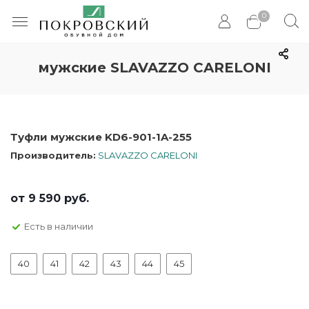
0
мужские SLAVAZZO CARELONI
Туфли мужские KD6-901-1A-255
Производитель:
SLAVAZZO CARELONI
от
9 590 руб.
Есть в наличии
40
41
42
43
44
45