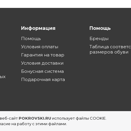
Информация
Помощь
Помощь
Бренды
Условия оплаты
Таблица соответ
размеров обуви
Гарантия на товар
Условия доставки
Бонусная система
ных
Подарочная карта
 веб-сайт
POKROVSKI.RU
использует файлы COOKIE.
еть магазинов обуви в Екатеринбурге
асие на работу с этими файлами.