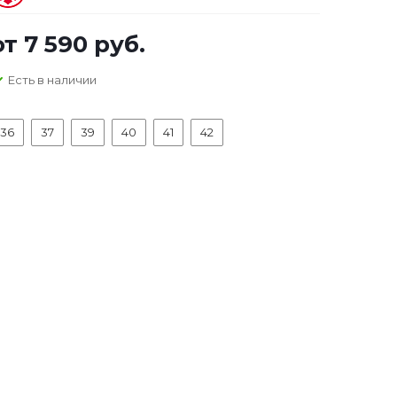
от
7 590 руб.
Есть в наличии
36
37
39
40
41
42