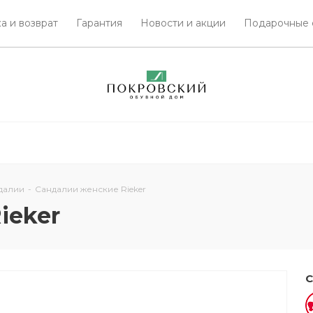
а и возврат
Гарантия
Новости и акции
Подарочные 
далии
-
Сандалии женские Rieker
ieker
С