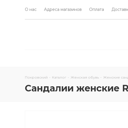
О нас
Адреса магазинов
Оплата
Доставк
Покровский
-
Каталог
-
Женская обувь
-
Женские сан
Сандалии женские R