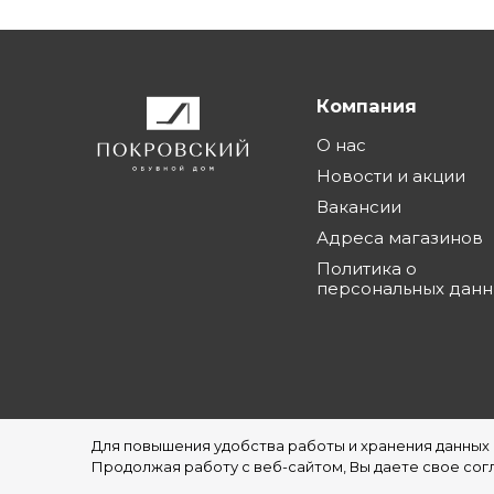
Компания
О нас
Новости и акции
Вакансии
Адреса магазинов
Политика о
персональных дан
Для повышения удобства работы и хранения данных
©1997 - 2026 Обувной Дом "Покровский" - с
Продолжая работу с веб-сайтом, Вы даете свое согл