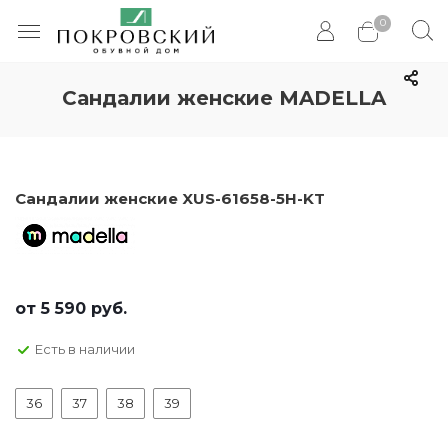
0
Сандалии женские MADELLA
Сандалии женские XUS-61658-5H-KT
от
5 590 руб.
Есть в наличии
36
37
38
39