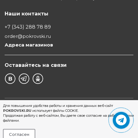
Наши контакты
+7 (343) 288 78 89
order@pokrovski.ru
Адреса магазинов
Оставайтесь на связи
©1997 - 2026 Обувной Дом "Покровский" - сеть
Для повышения удобства работы и хранения данных веб-сайт
POKROVSKI.RU
использует файлы COOKIE.
магазинов обуви в Екатеринбурге
Продолжая работу с веб-сайтом, Вы даете свое согласие на работу с этими
файлами.
Согласен