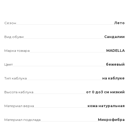
Сезон
Лето
Вид обуви
Сандалии
Марка товара
MADELLA
Цвет
бежевый
Тип каблука
на каблуке
Высота каблука
от 0 до3 см низкий
Материал верха
кожа натуральная
Материал подклада
Микрофибра