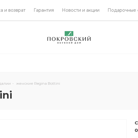
а и возврат
Гарантия
Новости и акции
Подарочные 
далии
-
женские Regina Bottini
ini
С
0