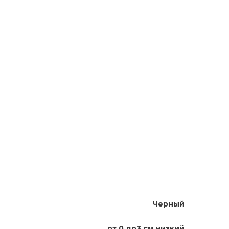
Черный
от 0 до3 см низкий