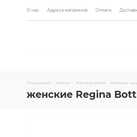
О нас
Адреса магазинов
Оплата
Доставк
Покровский
-
Каталог
-
Женская обувь
-
Женские сан
женские Regina Bott