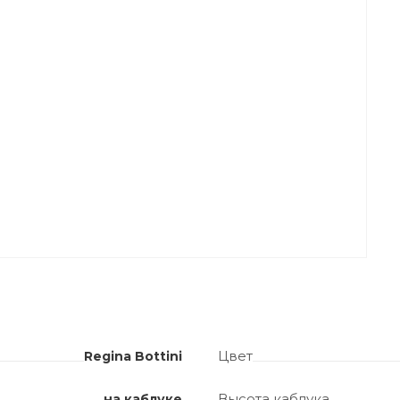
Цвет
Regina Bottini
Высота каблука
на каблуке