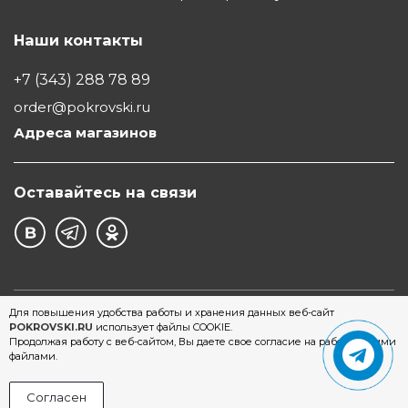
Наши контакты
+7 (343) 288 78 89
order@pokrovski.ru
Адреса магазинов
Оставайтесь на связи
©1997 - 2026 Обувной Дом "Покровский" - сеть
Для повышения удобства работы и хранения данных веб-сайт
POKROVSKI.RU
использует файлы COOKIE.
магазинов обуви в Екатеринбурге
Продолжая работу с веб-сайтом, Вы даете свое согласие на работу с этими
файлами.
Согласен