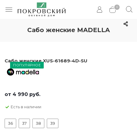
0
Сабо женские MADELLA
Сабо женские XUS-61689-4D-SU
ПОПУЛЯРНОЕ
от
4 990 руб.
Есть в наличии
36
37
38
39