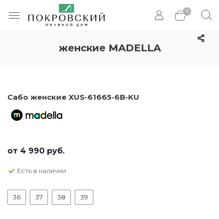
0
женские MADELLA
Сабо женские XUS-61665-6B-KU
от
4 990 руб.
Есть в наличии
36
37
38
39