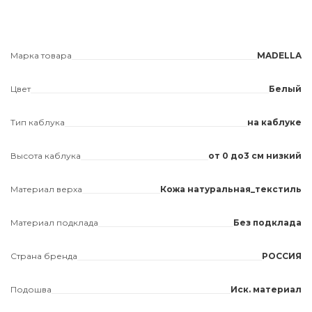
Марка товара
MADELLA
Цвет
Белый
Тип каблука
на каблуке
Высота каблука
от 0 до3 см низкий
Материал верха
Кожа натуральная_текстиль
Материал подклада
Без подклада
Страна бренда
РОССИЯ
Подошва
Иск. материал