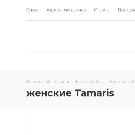
О нас
Адреса магазинов
Оплата
Доставк
Покровский
-
Каталог
-
Женская обувь
-
Женские саб
женские Tamaris