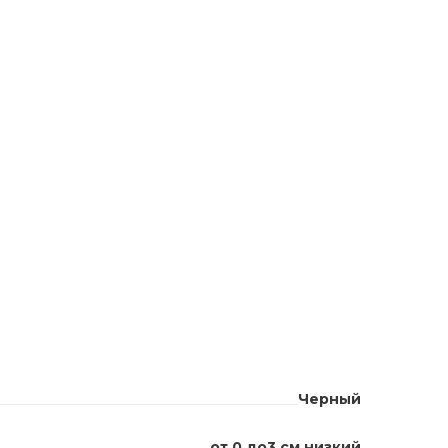
Черный
от 0 до3 см низкий