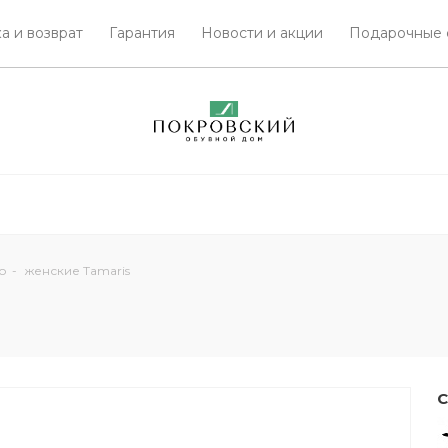
а и возврат
Гарантия
Новости и акции
Подарочные 
о
-
женские Tamaris
С