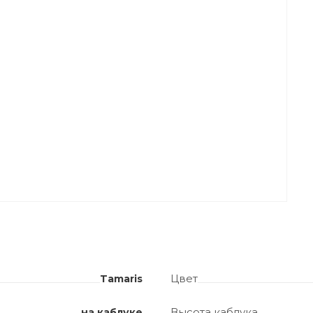
Цвет
Tamaris
Высота каблука
на каблуке