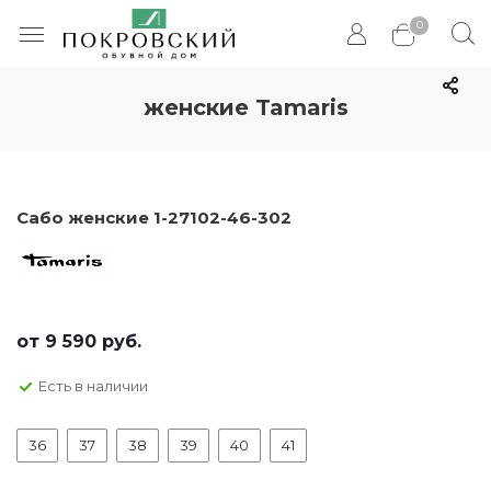
0
женские Tamaris
Сабо женские 1-27102-46-302
от
9 590 руб.
Есть в наличии
36
37
38
39
40
41