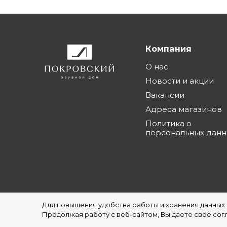
Компания
О нас
Новости и акции
Вакансии
Адреса магазинов
Политика о
персональных дан
Для повышения удобства работы и хранения данных
©1997 - 2026 Обувной Дом "Покровский" - с
Продолжая работу с веб-сайтом, Вы даете свое согл