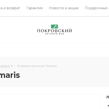
а и возврат
Гарантия
Новости и акции
Подарочные 
лоферы
-
Лоферы женские Tamaris
maris
Л