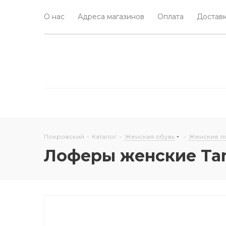
О нас
Адреса магазинов
Оплата
Доставк
Покровский
-
Каталог
-
Женская обувь
-
Женские 
Лоферы женские Ta