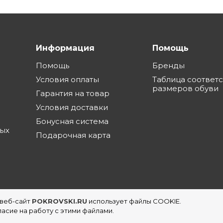
Информация
Помощь
Помощь
Бренды
Условия оплаты
Таблица соответ
размеров обуви
Гарантия на товар
Условия доставки
Бонусная система
ных
Подарочная карта
 веб-сайт
POKROVSKI.RU
использует файлы COOKIE.
еть магазинов обуви в Екатеринбурге
асие на работу с этими файлами.