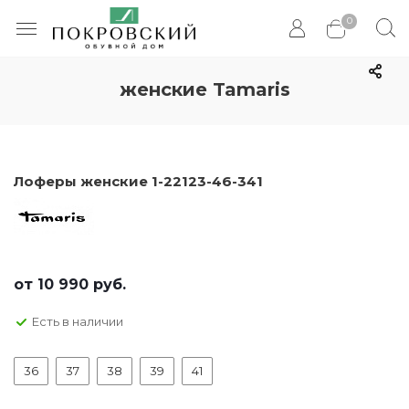
0
женские Tamaris
Лоферы женские 1-22123-46-341
от
10 990 руб.
Есть в наличии
36
37
38
39
41