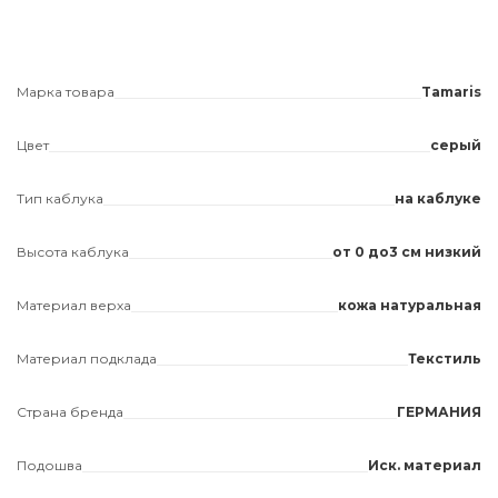
Марка товара
Tamaris
Цвет
серый
Тип каблука
на каблуке
Высота каблука
от 0 до3 см низкий
Материал верха
кожа натуральная
Материал подклада
Текстиль
Страна бренда
ГЕРМАНИЯ
Подошва
Иск. материал