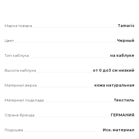
Марка товара
Tamaris
Цвет
Черный
Тип каблука
на каблуке
Высота каблука
от 0 до3 см низкий
Материал верха
кожа натуральная
Материал подклада
Текстиль
Страна бренда
ГЕРМАНИЯ
Подошва
Иск. материал