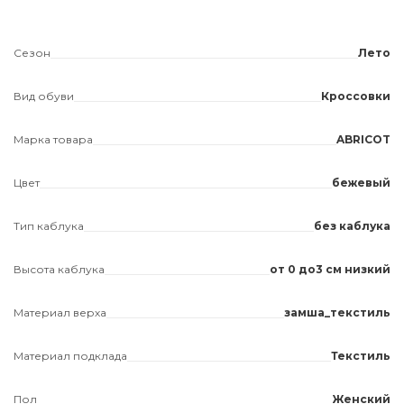
Сезон
Лето
Вид обуви
Кроссовки
Марка товара
ABRICOT
Цвет
бежевый
Тип каблука
без каблука
Высота каблука
от 0 до3 см низкий
Материал верха
замша_текстиль
Материал подклада
Текстиль
Пол
Женский