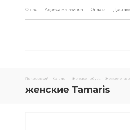
О нас
Адреса магазинов
Оплата
Доставк
Покровский
-
Каталог
-
Женская обувь
-
Женские кро
женские Tamaris