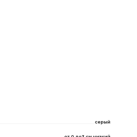
серый
от 0 до3 см низкий