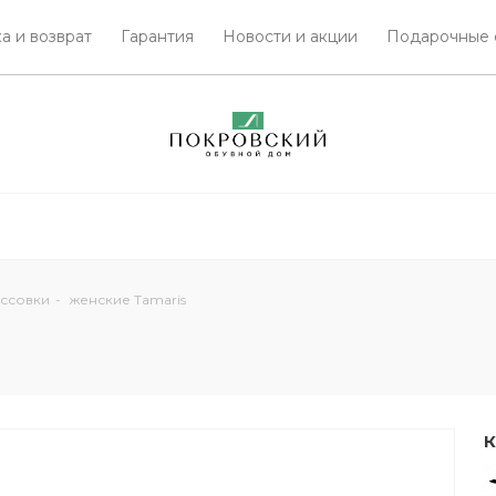
а и возврат
Гарантия
Новости и акции
Подарочные 
ссовки
-
женские Tamaris
К