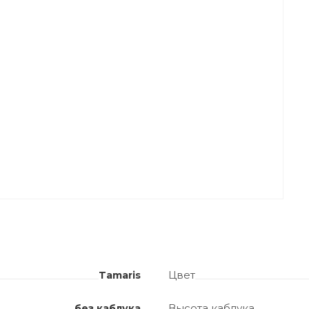
Цвет
Tamaris
Высота каблука
без каблука