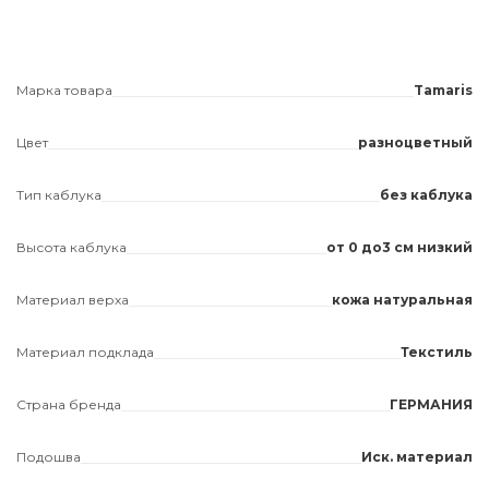
Марка товара
Tamaris
Цвет
разноцветный
Тип каблука
без каблука
Высота каблука
от 0 до3 см низкий
Материал верха
кожа натуральная
Материал подклада
Текстиль
Страна бренда
ГЕРМАНИЯ
Подошва
Иск. материал