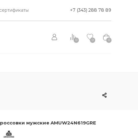
сертификаты
+7 (343) 288 78 89
0
0
0
россовки мужские AMUW24N619GRE