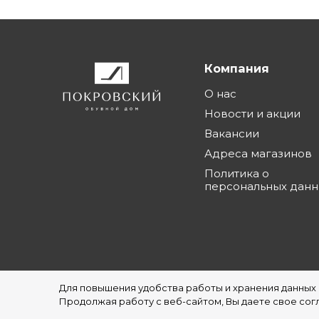
Компания
О нас
Новости и акции
Вакансии
Адреса магазинов
Политика о
персональных дан
Для повышения удобства работы и хранения данных
©1997 - 2026 Обувной Дом "Покровский" - с
Продолжая работу с веб-сайтом, Вы даете свое согл