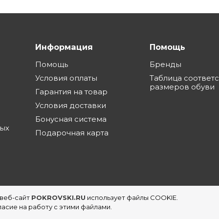
Информация
Помощь
Помощь
Бренды
Условия оплаты
Таблица соответ
размеров обуви
Гарантия на товар
Условия доставки
Бонусная система
ных
Подарочная карта
 веб-сайт
POKROVSKI.RU
использует файлы COOKIE.
еть магазинов обуви в Екатеринбурге
асие на работу с этими файлами.