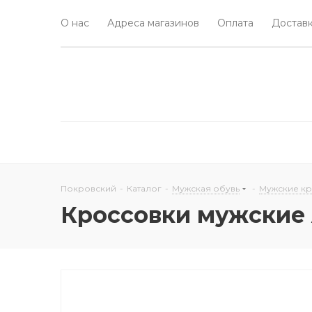
О нас
Адреса магазинов
Оплата
Доставк
Покровский
-
Каталог
-
Мужская обувь
-
Мужские к
Кроссовки мужские