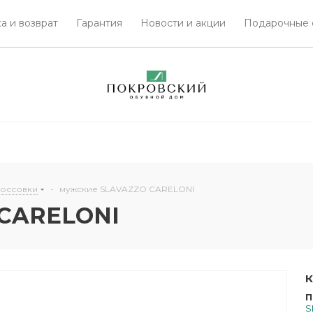
а и возврат
Гарантия
Новости и акции
Подарочные 
россовки
-
мужские SLAVAZZO CARELONI
 CARELONI
К
П
S