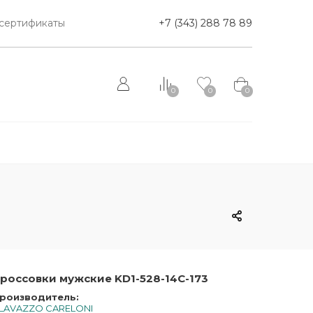
сертификаты
+7 (343) 288 78 89
0
0
0
россовки мужские KD1-528-14C-173
роизводитель:
LAVAZZO CARELONI