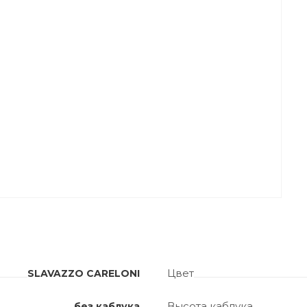
Цвет
SLAVAZZO CARELONI
Высота каблука
без каблука