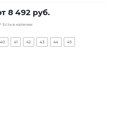
от
8 492 руб.
Есть в наличии
40
41
42
43
44
45