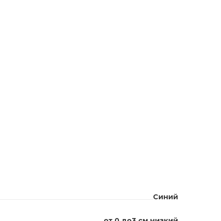
Синий
от 0 до3 см низкий