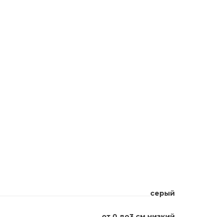
серый
от 0 до3 см низкий