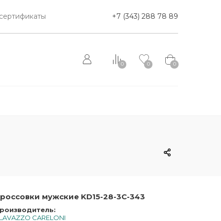
сертификаты
+7 (343) 288 78 89
0
0
0
россовки мужские KD15-28-3C-343
роизводитель:
LAVAZZO CARELONI