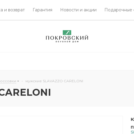
а и возврат
Гарантия
Новости и акции
Подарочные 
россовки
-
мужские SLAVAZZO CARELONI
 CARELONI
К
П
S