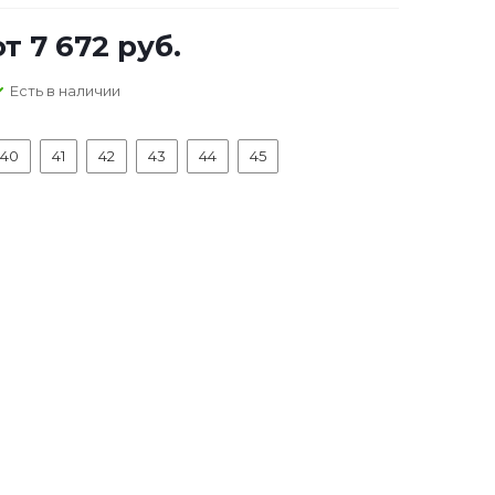
от
7 672 руб.
Есть в наличии
40
41
42
43
44
45