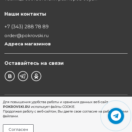
Наши контакты
+7 (343) 288 78 89
order@pokrovski.ru
Адреса магазинов
Оставайтесь на связи
©1997 - 2026 Обувной Дом "Покровский" - сеть
Для повышения удобства работы и хранения данных веб-сайт
POKROVSKI.RU
использует файлы COOKIE.
магазинов обуви в Екатеринбурге
Продолжая работу с веб-сайтом, Вы даете свое согласие на работу с этими
файлами.
Согласен