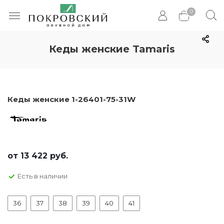
0
Кеды женские Tamaris
Кеды женские 1-26401-75-31W
от
13 422 руб.
Есть в наличии
36
37
38
39
40
41