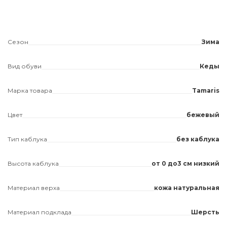
Сезон
Зима
Вид обуви
Кеды
Марка товара
Tamaris
Цвет
бежевый
Тип каблука
без каблука
Высота каблука
от 0 до3 см низкий
Материал верха
кожа натуральная
Материал подклада
Шерсть