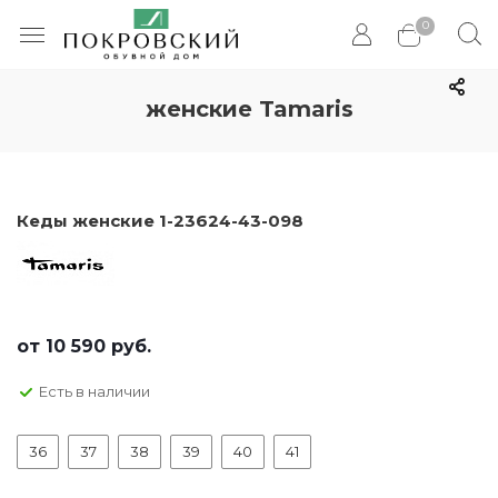
0
женские Tamaris
Кеды женские 1-23624-43-098
от
10 590 руб.
Есть в наличии
36
37
38
39
40
41