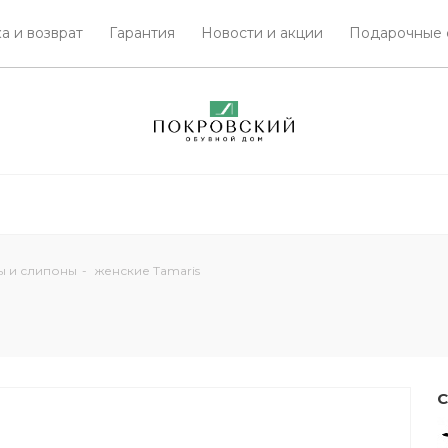
а и возврат
Гарантия
Новости и акции
Подарочные 
ы и слипоны
-
женские Tamaris
С