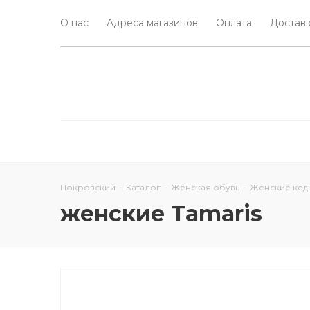
О нас
Адреса магазинов
Оплата
Доставк
Покровский
-
Каталог
-
Женская обувь
-
Женские кед
женские Tamaris