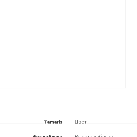
Цвет
Tamaris
Высота каблука
без каблука