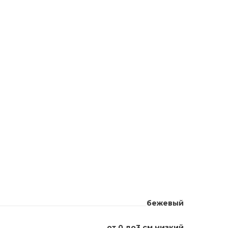
бежевый
от 0 до3 см низкий