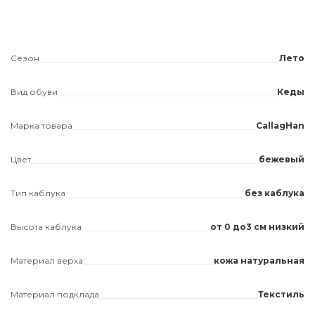
Сезон
Лето
Вид обуви
Кеды
Марка товара
CallagHan
Цвет
бежевый
Тип каблука
без каблука
Высота каблука
от 0 до3 см низкий
Материал верха
кожа натуральная
Материал подклада
Текстиль