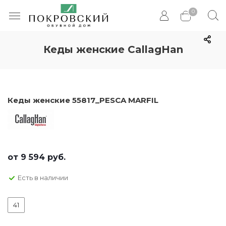
0
Кеды женские CallagHan
Кеды женские 55817_PESCA MARFIL
от
9 594 руб.
Есть в наличии
41