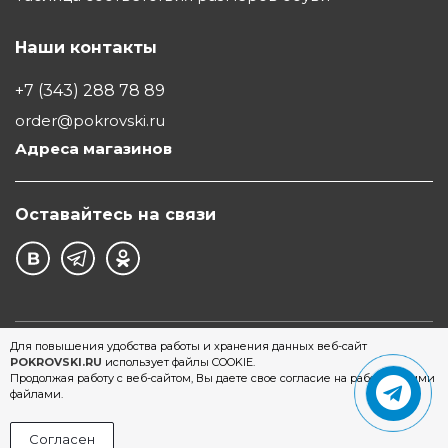
Наши контакты
+7 (343) 288 78 89
order@pokrovski.ru
Адреса магазинов
Оставайтесь на связи
©1997 - 2026 Обувной Дом "Покровский" - сеть
Для повышения удобства работы и хранения данных веб-сайт
POKROVSKI.RU
использует файлы COOKIE.
магазинов обуви в Екатеринбурге
Продолжая работу с веб-сайтом, Вы даете свое согласие на работу с этими
файлами.
Согласен