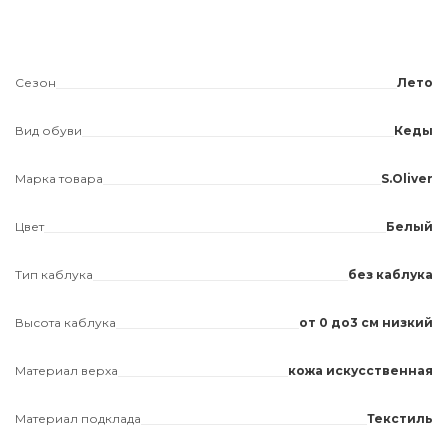
Сезон
Лето
Вид обуви
Кеды
Марка товара
S.Oliver
Цвет
Белый
Тип каблука
без каблука
Высота каблука
от 0 до3 см низкий
Материал верха
кожа искусственная
Материал подклада
Текстиль