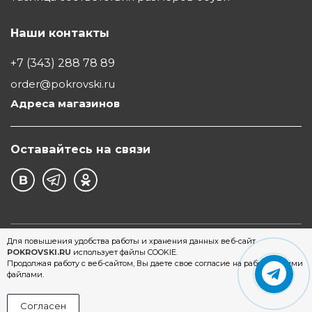
Наши контакты
+7 (343) 288 78 89
order@pokrovski.ru
Адреса магазинов
Оставайтесь на связи
©1997 - 2026 Обувной Дом "Покровский" - сеть
Для повышения удобства работы и хранения данных веб-сайт
POKROVSKI.RU
использует файлы COOKIE.
магазинов обуви в Екатеринбурге
Продолжая работу с веб-сайтом, Вы даете свое согласие на работу с этими
файлами.
Согласен