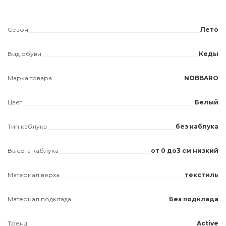
Сезон
Лето
Вид обуви
Кеды
Марка товара
NOBBARO
Цвет
Белый
Тип каблука
без каблука
Высота каблука
от 0 до3 см низкий
Материал верха
текстиль
Материал подклада
Без подклада
Тренд
Active