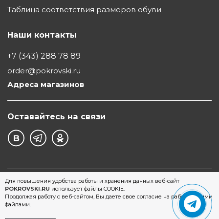
Таблица соответствия размеров обуви
Наши контакты
+7 (343) 288 78 89
order@pokrovski.ru
Адреса магазинов
Оставайтесь на связи
©1997 - 2026 Обувной Дом "Покровский" - сеть
Для повышения удобства работы и хранения данных веб-сайт
POKROVSKI.RU
использует файлы COOKIE.
магазинов обуви в Екатеринбурге
Продолжая работу с веб-сайтом, Вы даете свое согласие на работу с этими
файлами.