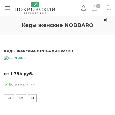
0
Кеды женские NOBBARO
Кеды женские 01NB-48-01W3BB
от
1 794 руб.
Есть в наличии
38
40
41