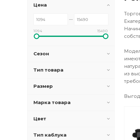
Цена
Торго
Екатер
Начин
1094
15490
собств
Модел
Сезон
имеют
натур
Тип товара
из вы
требо
Размер
Выгод
Марка товара
Цвет
Тип каблука