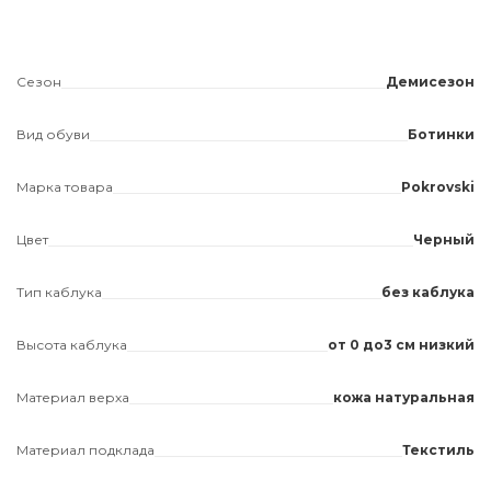
Сезон
Демисезон
Вид обуви
Ботинки
Марка товара
Pokrovski
Цвет
Черный
Тип каблука
без каблука
Высота каблука
от 0 до3 см низкий
Материал верха
кожа натуральная
Материал подклада
Текстиль