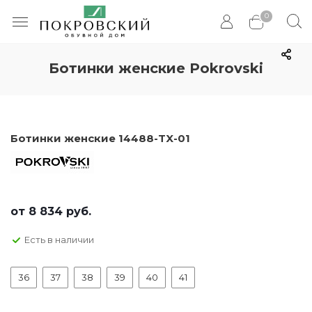
0
Ботинки женские Pokrovski
Ботинки женские 14488-TX-01
от
8 834 руб.
Есть в наличии
36
37
38
39
40
41