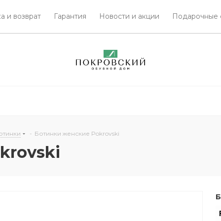
а и возврат
Гарантия
Новости и акции
Подарочные 
отинки
-
Ботинки женские Pokrovski
krovski
Б