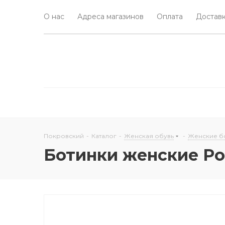
О нас
Адреса магазинов
Оплата
Доставк
Покровский
-
Каталог
-
Женская обувь
-
Женские б
Ботинки женские Po