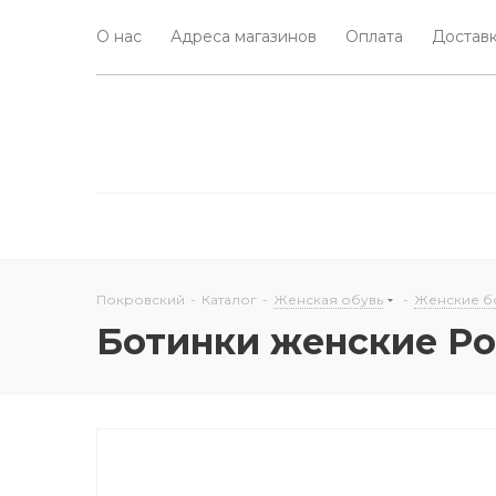
О нас
Адреса магазинов
Оплата
Доставк
Покровский
-
Каталог
-
Женская обувь
-
Женские б
Ботинки женские Po