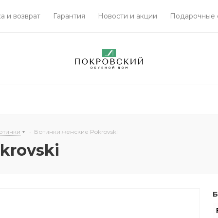
а и возврат
Гарантия
Новости и акции
Подарочные 
отинки
-
Ботинки женские Pokrovski
krovski
Б