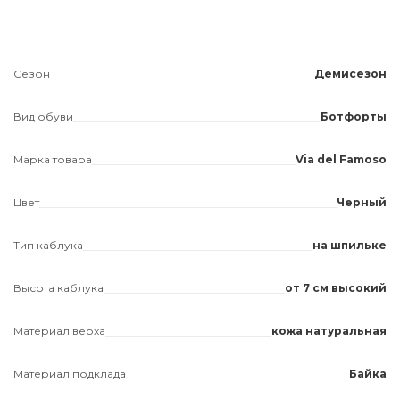
Сезон
Демисезон
Вид обуви
Ботфорты
Марка товара
Via del Famoso
Цвет
Черный
Тип каблука
на шпильке
Высота каблука
от 7 см высокий
Материал верха
кожа натуральная
Материал подклада
Байка