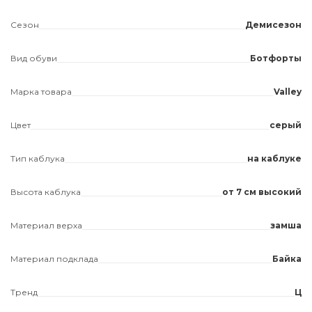
Сезон
Демисезон
Вид обуви
Ботфорты
Марка товара
Valley
Цвет
серый
Тип каблука
на каблуке
Высота каблука
от 7 см высокий
Материал верха
замша
Материал подклада
Байка
Тренд
Ц