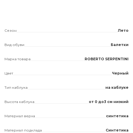
Сезон
Лето
Вид обуви
Балетки
Марка товара
ROBERTO SERPENTINI
Цвет
Черный
Тип каблука
на каблуке
Высота каблука
от 0 до3 см низкий
Материал верха
синтетика
Материал подклада
Синтетика