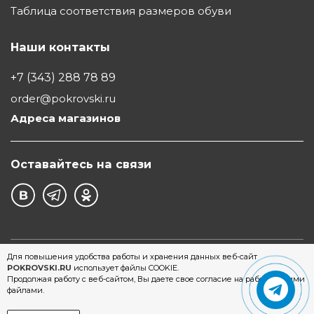
Таблица соответствия размеров обуви
Наши контакты
+7 (343) 288 78 89
order@pokrovski.ru
Адреса магазинов
Оставайтесь на связи
©1997 - 2026 Обувной Дом "Покровский" - сеть
Для повышения удобства работы и хранения данных веб-сайт
POKROVSKI.RU
использует файлы COOKIE.
магазинов обуви в Екатеринбурге
Продолжая работу с веб-сайтом, Вы даете свое согласие на работу с этими
файлами.