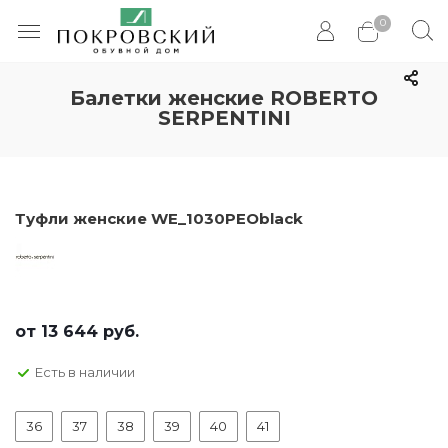
0
Балетки женские ROBERTO
SERPENTINI
Туфли женские WE_1030PEOblack
от
13 644 руб.
Есть в наличии
36
37
38
39
40
41