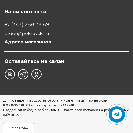
Наши контакты
+7 (343) 288 78 89
order@pokrovski.ru
Адреса магазинов
Оставайтесь на связи
©1997 - 2026 Обувной Дом "Покровский" - сеть
Для повышения удобства работы и хранения данных веб-сайт
POKROVSKI.RU
использует файлы COOKIE.
магазинов обуви в Екатеринбурге
Продолжая работу с веб-сайтом, Вы даете свое согласие на работу с этими
файлами.
Согласен