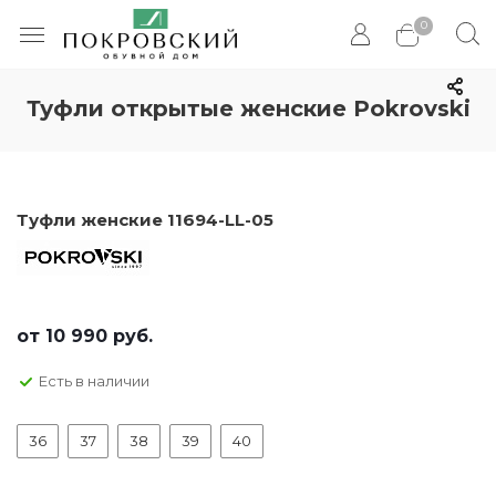
0
Туфли открытые женские Pokrovski
Туфли женские 11694-LL-05
от
10 990 руб.
Есть в наличии
36
37
38
39
40