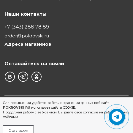
Наши контакты
+7 (343) 288 78 89
order@pokrovski.ru
Адреса магазинов
Оставайтесь на связи
©1997 - 2026 Обувной Дом "Покровский" - сеть
Для повышения удобства работы и хранения данных веб-сайт
POKROVSKI.RU
использует файлы COOKIE.
магазинов обуви в Екатеринбурге
Продолжая работу с веб-сайтом, Вы даете свое согласие на работу с этими
файлами.
Согласен