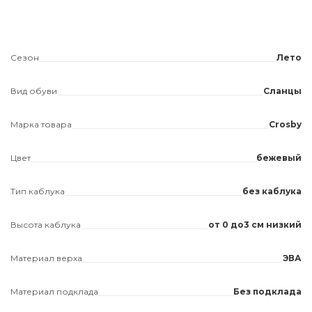
Сезон
Лето
Вид обуви
Сланцы
Марка товара
Crosby
Цвет
бежевый
Тип каблука
без каблука
Высота каблука
от 0 до3 см низкий
Материал верха
ЭВА
Материал подклада
Без подклада