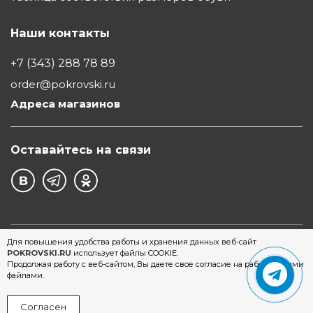
Наши контакты
+7 (343) 288 78 89
order@pokrovski.ru
Адреса магазинов
Оставайтесь на связи
©1997 - 2026 Обувной Дом "Покровский" - сеть
Для повышения удобства работы и хранения данных веб-сайт
POKROVSKI.RU
использует файлы COOKIE.
магазинов обуви в Екатеринбурге
Продолжая работу с веб-сайтом, Вы даете свое согласие на работу с этими
файлами.
Согласен