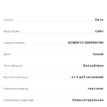
Сезон
Лето
Вид обуви
Сабо
Марка товара
ROBERTO SERPENTINI
Цвет
Синий
Тип каблука
без каблука
Высота каблука
от 0 до3 см низкий
Материал верха
текстиль
Материал подклада
Кожа натуральная