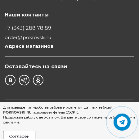
Наши контакты
+7 (343) 288 78 89
order@pokrovski.ru
Адреса магазинов
Оставайтесь на связи
©1997 - 2026 Обувной Дом "Покровский" - сеть
Для повышения удобства работы и хранения данных веб-сайт
POKROVSKI.RU
использует файлы COOKIE.
магазинов обуви в Екатеринбурге
Продолжая работу с веб-сайтом, Вы даете свое согласие на работу с этими
файлами.
Согласен