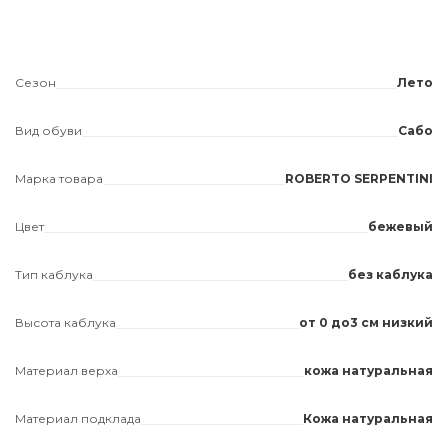
Сезон
Лето
Вид обуви
Сабо
Марка товара
ROBERTO SERPENTINI
Цвет
бежевый
Тип каблука
без каблука
Высота каблука
от 0 до3 см низкий
Материал верха
кожа натуральная
Материал подклада
Кожа натуральная