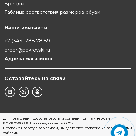
Бренды
Таблица соответствия размеров обуви
Наши контакты
+7 (343) 288 78 89
order@pokrovski.ru
Адреса магазинов
Оставайтесь на связи
©1997 - 2026 Обувной Дом "Покровский" - сеть
Для повышения удобства работы и хранения данных веб-сайт
POKROVSKI.RU
использует файлы COOKIE.
магазинов обуви в Екатеринбурге
Продолжая работу с веб-сайтом, Вы даете свое согласие на работу с этими
файлами.