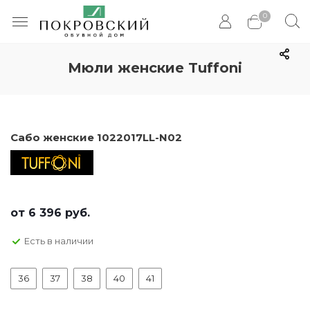
0
Мюли женские Tuffoni
Сабо женские 1022017LL-N02
от
6 396 руб.
Есть в наличии
36
37
38
40
41