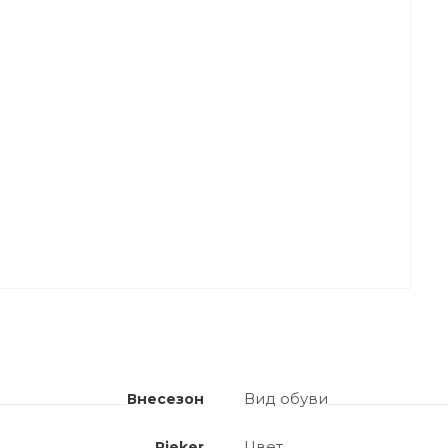
Вид обуви
Внесезон
Цвет
Rieker