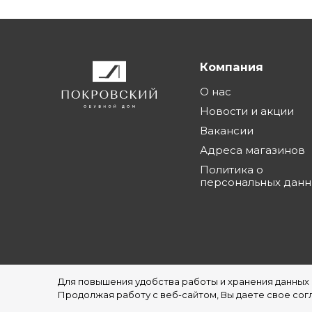
Компания
О нас
Новости и акции
Вакансии
Адреса магазинов
Политика о
персональных дан
Для повышения удобства работы и хранения данных
©1997 - 2026 Обувной Дом "Покровский" - с
Продолжая работу с веб-сайтом, Вы даете свое согл