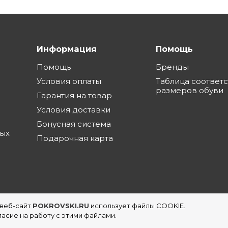
Информация
Помощь
Помощь
Бренды
Условия оплаты
Таблица соответ
размеров обуви
Гарантия на товар
Условия доставки
Бонусная система
ных
Подарочная карта
 веб-сайт
POKROVSKI.RU
использует файлы COOKIE.
еть магазинов обуви в Екатеринбурге
асие на работу с этими файлами.