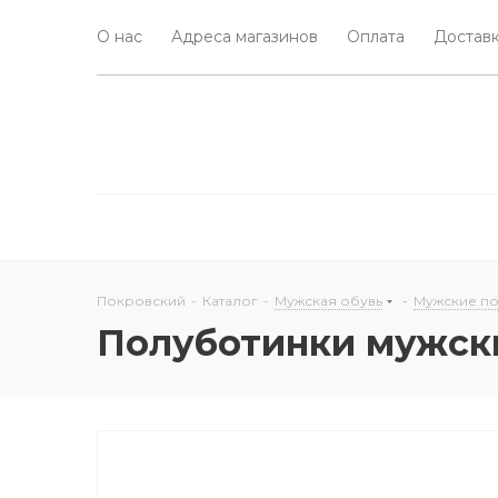
О нас
Адреса магазинов
Оплата
Доставк
Покровский
-
Каталог
-
Мужская обувь
-
Мужские п
Полуботинки мужски