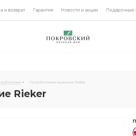
а и возврат
Гарантия
Новости и акции
Подарочные 
олуботинки
-
Полуботинки мужские Rieker
е Rieker
П