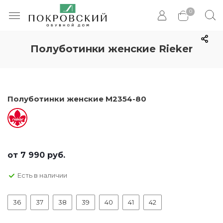
0
Полуботинки женские Rieker
Полуботинки женские M2354-80
от
7 990 руб.
Есть в наличии
36
37
38
39
40
41
42