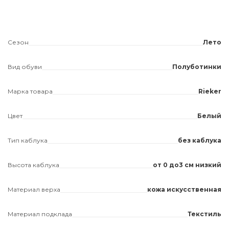
Сезон
Лето
Вид обуви
Полуботинки
Марка товара
Rieker
Цвет
Белый
Тип каблука
без каблука
Высота каблука
от 0 до3 см низкий
Материал верха
кожа искусственная
Материал подклада
Текстиль