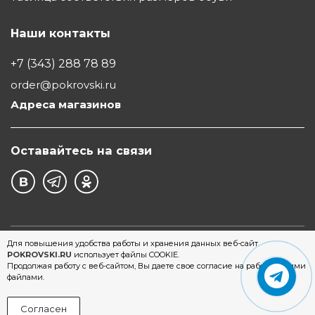
Наши контакты
+7 (343) 288 78 89
order@pokrovski.ru
Адреса магазинов
Оставайтесь на связи
©1997 - 2026 Обувной Дом "Покровский" - сеть
Для повышения удобства работы и хранения данных веб-сайт
POKROVSKI.RU
использует файлы COOKIE.
магазинов обуви в Екатеринбурге
Продолжая работу с веб-сайтом, Вы даете свое согласие на работу с этими
файлами.
Согласен