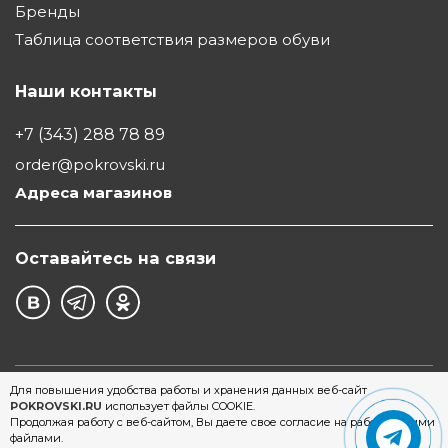
Бренды
Таблица соответствия размеров обуви
Наши контакты
+7 (343) 288 78 89
order@pokrovski.ru
Адреса магазинов
Оставайтесь на связи
©1997 - 2026 Обувной Дом "Покровский" - сеть
Для повышения удобства работы и хранения данных веб-сайт
POKROVSKI.RU
использует файлы COOKIE.
магазинов обуви в Екатеринбурге
Продолжая работу с веб-сайтом, Вы даете свое согласие на работу с этими
файлами.